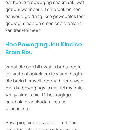
oor hoekom beweging saakmaak, wat 
gebeur wanneer dit ontbreek en hoe 
eenvoudige daaglikse gewoontes leer, 
gedrag, slaap en emosionele balans 
kan transformeer.
Hoe Beweging Jou Kind se 
Brein Bou
Vanaf die oomblik wat ’n baba begin 
rol, kruip of optrek om te staan, begin 
die brein homself bedraad deur aksie. 
Hierdie bewegings is nie net mylpale 
wat jy afmerk nie. Dit is kragtige 
boublokke vir akademiese en 
sportsukses.
Beweging versterk spiere en bene, 
verbeter balans en koördinasie en 