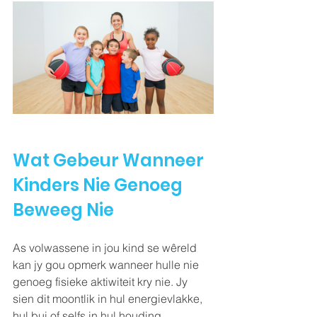
Wat Gebeur Wanneer 
Kinders Nie Genoeg 
Beweeg Nie
As volwassene in jou kind se wêreld 
kan jy gou opmerk wanneer hulle nie 
genoeg fisieke aktiwiteit kry nie. Jy 
sien dit moontlik in hul energievlakke, 
hul bui of selfs in hul houding.