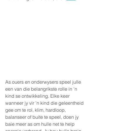
As ouers en onderwysers speel julle 
een van die belangrikste rolle in ’n 
kind se ontwikkeling. Elke keer 
wanneer jy vir ’n kind die geleentheid 
gee om te rol, klim, hardloop, 
balanseer of buite te speel, doen jy 
baie meer as om hulle net te help 
energie verbrand. Jy bou hulle brein, 