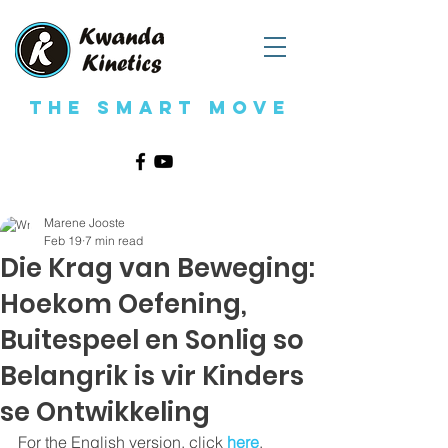
The Smart Move
Marene Jooste
Feb 19
7 min read
Die Krag van Beweging:
Hoekom Oefening,
Buitespeel en Sonlig so
Belangrik is vir Kinders
se Ontwikkeling
For the English version, click 
here
.