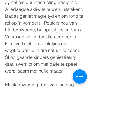
Jy het nie duur toerusting nodig nie. 
Alledaagse aktiwiteite werk uitstekend.
Babas geniet magie tyd en om rond te 
rol op ’n kombers.  Peuters hou van 
hindernisbane, balspeletjies en dans.  
Voorskoolse kinders floreer deur te 
klim, verbeel-jou-speletjies en 
wegkruipertjie in die natuur, te speel. 
Skoolgaande kinders geniet fietsry, 
draf, swem of om met balle te speel 
(veral saam met hulle maats).
Maak beweging deel van jou dag. 
Loop kort afstande, dans saam in die 
kombuis, gaan stap met die hond of 
gaan gym saam met jou kind. Kinders 
doen wat jy doen. Wanneer jy saam 
met hulle aktief is, bou julle 
lewenslange gesonde gewoontes.