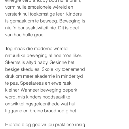
vorm hulle emosionele wêreld en 
versterk hul toekomstige leer. Kinders 
is gemaak om te beweeg. Beweging is 
nie ’n bonusaktiwiteit nie. Dit is deel 
van hoe hulle groei.
Tog maak die moderne wêreld 
natuurlike beweging al hoe moeiliker. 
Skerms is altyd naby. Gesinne het 
besige skedules. Skole kry toenemend 
druk om meer akademie in minder tyd 
te pas. Speelareas en erwe raak 
kleiner. Wanneer beweging beperk 
word, mis kinders noodsaaklike 
ontwikkelingsgeleenthede wat hul 
liggame en breine broodnodig het.
Hierdie blog gee vir jou praktiese insig 