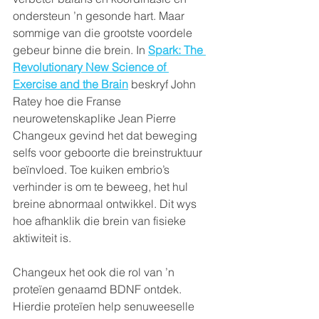
ondersteun ’n gesonde hart. Maar 
sommige van die grootste voordele 
gebeur binne die brein. In 
Spark: The 
Revolutionary New Science of 
Exercise and the Brain
 beskryf John 
Ratey hoe die Franse 
neurowetenskaplike Jean Pierre 
Changeux gevind het dat beweging 
selfs voor geboorte die breinstruktuur 
beïnvloed. Toe kuiken embrio’s 
verhinder is om te beweeg, het hul 
breine abnormaal ontwikkel. Dit wys 
hoe afhanklik die brein van fisieke 
aktiwiteit is.
Changeux het ook die rol van ’n 
proteïen genaamd BDNF ontdek. 
Hierdie proteïen help senuweeselle 