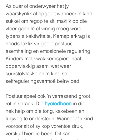
As ouer of onderwyser het jy 
waarskynlik al opgelet wanneer ’n kind 
sukkel om regop te sit, maklik op die 
vloer gaan lê of vinnig moeg word 
tydens sit-aktiwiteite. Kernspierkrag is 
noodsaaklik vir goeie postuur, 
asemhaling en emosionele regulering. 
Kinders met swak kernspiere haal 
oppervlakkig asem, wat weer 
suurstofvlakke en 'n kind se 
selfreguleringsvermoë beïnvloed.
Postuur speel ook ’n verrassend groot 
rol in spraak. Die 
hyoïedbeen
 in die 
nek help om die tong, kakebeen en 
lugweg te ondersteun. Wanneer ’n kind 
vooroor sit of sy kop vorentoe druk, 
verskuif hierdie been. Dit kan 