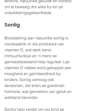
terreine, natuurlike geluide en vryheid 
om te beweeg dra alles by tot ryk 
ontwikkelingsgeleenthede.
Sonlig
Blootstelling aan natuurlike sonlig is 
noodsaaklik vir die produksie van 
vitamien D, wat sterk bene, 
immuunfunksie en 'n mens se 
gemoedstoestand help reguleer. Lae 
vitamien D vlakke word gekoppel aan 
moegheid en geïrriteerdheid by 
kinders. Sonlig verhoog ook 
serotonien, die brein se goedvoel-
hormone, wat gevoelens van geluk en 
welstand bevorder.
Sonlig help verder om jou kind se 