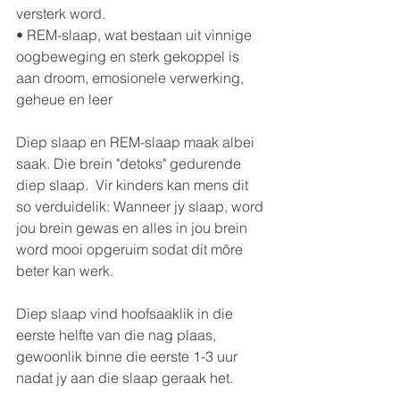
versterk word.  
• REM-slaap, wat bestaan ​​uit vinnige 
oogbeweging en sterk gekoppel is 
aan droom, emosionele verwerking, 
geheue en leer
Diep slaap en REM-slaap maak albei 
saak. Die brein "detoks" gedurende 
diep slaap.  Vir kinders kan mens dit 
so verduidelik: Wanneer jy slaap, word 
jou brein gewas en alles in jou brein 
word mooi opgeruim sodat dit môre 
beter kan werk. 
Diep slaap vind hoofsaaklik in die 
eerste helfte van die nag plaas, 
gewoonlik binne die eerste 1-3 uur 
nadat jy aan die slaap geraak het.