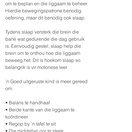
om te beplan en die liggaam te beheer. 
Hierdie bewegingspatrone benodig 
oefening, maar dit benodig ook slaap.
Tydens slaap versterk die brein die 
bane wat gedurende die dag gebruik 
is. Eenvoudig gestel, slaap help die 
brein om te onthou hoe die liggaam 
beweeg het. Dit is hoekom slaap so 
belangrik is vir motoriese leer.
'n Goed uitgeruste kind is meer gereed 
om:
• Balans te handhaaf
• Beide kante van die liggaam te 
koördineer
• Regop by 'n tafel te sit
• Die middellyn oor te steek