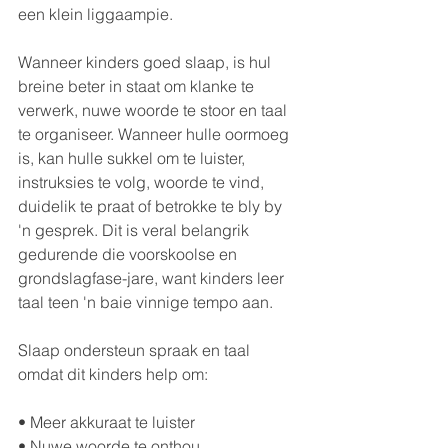
een klein liggaampie.
Wanneer kinders goed slaap, is hul 
breine beter in staat om klanke te 
verwerk, nuwe woorde te stoor en taal 
te organiseer. Wanneer hulle oormoeg 
is, kan hulle sukkel om te luister, 
instruksies te volg, woorde te vind, 
duidelik te praat of betrokke te bly by 
'n gesprek. Dit is veral belangrik 
gedurende die voorskoolse en 
grondslagfase-jare, want kinders leer 
taal teen 'n baie vinnige tempo aan.
Slaap ondersteun spraak en taal 
omdat dit kinders help om:
• Meer akkuraat te luister
• Nuwe woorde te onthou