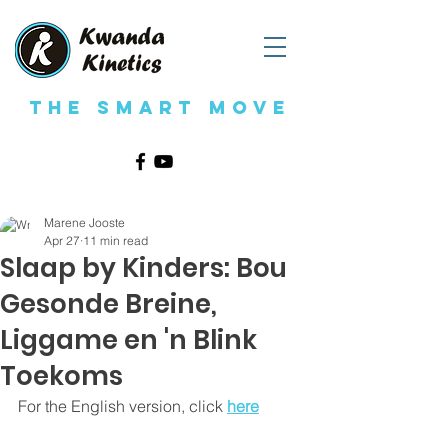
The Smart Move
Marene Jooste
Apr 27
11 min read
Slaap by Kinders: Bou
Gesonde Breine,
Liggame en 'n Blink
Toekoms
For the English version, click 
here