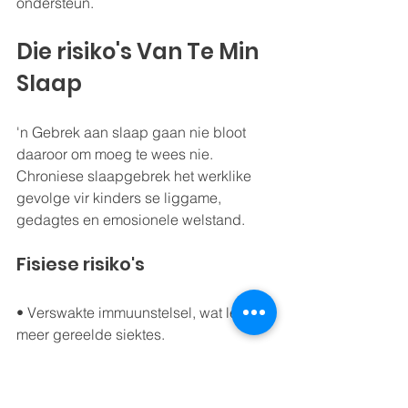
ondersteun.
Die risiko's Van Te Min 
Slaap
'n Gebrek aan slaap gaan nie bloot 
daaroor om moeg te wees nie. 
Chroniese slaapgebrek het werklike 
gevolge vir kinders se liggame, 
gedagtes en emosionele welstand.
Fisiese risiko's
• Verswakte immuunstelsel, wat lei tot 
meer gereelde siektes.
• Verhoogde risiko van vetsug as 
gevolg van hormonale wanbalanse 
(hoër ghrelien, laer leptien).