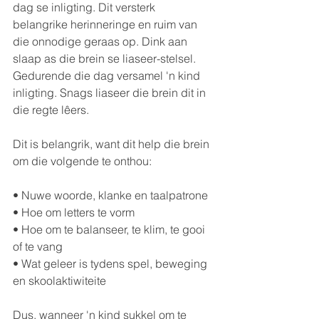
dag se inligting. Dit versterk 
belangrike herinneringe en ruim van 
die onnodige geraas op. Dink aan 
slaap as die brein se liaseer-stelsel. 
Gedurende die dag versamel 'n kind 
inligting. Snags liaseer die brein dit in 
die regte lêers.
Dit is belangrik, want dit help die brein 
om die volgende te onthou:
• Nuwe woorde, klanke en taalpatrone
• Hoe om letters te vorm
• Hoe om te balanseer, te klim, te gooi 
of te vang
• Wat geleer is tydens spel, beweging 
en skoolaktiwiteite
Dus, wanneer 'n kind sukkel om te 